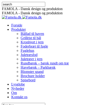
FAMOLA - Dansk design og produktion
FAMOLA - Dansk design og produktion
Forside
Produkter
Bålfad til haven
Grillrist til bål
Kronhjort i jern
Foderbræt til fugle
Fuglehus
Juletræsfod
Juletræer i jern
Rundbænk – bænk rundt om træ
Havebænk – Parkbænk
Blomster spand
Brochure holder
Spisebord
Lysglobe
Nyheder
Om
Kontakt os